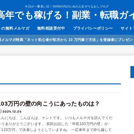
今日が一番若い日！50代60代のための人生やりなおしブログ
高年でも稼げる！副業・転職ガ
トの無料メルマガ
無料相談受付中
プライバシーポリシー
サイト
料メルマガ特典「ネット初心者が初月から 10 万円稼ぐ方法」を登録者にプレゼン
103万円の壁の向こうにあったものは？
2024.12.26
こんにちは、こんばんは、ケントです。 いつもメルマガを読んでくだ
さりありがとうございます。 前回お話した「年収103万円の壁」が
「123万円」で決着しようとしていますね。 一応来年まで持ち越して